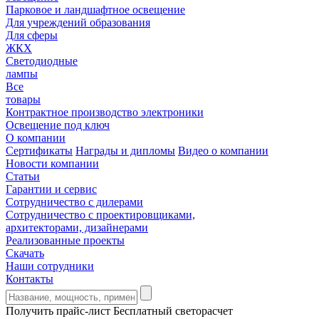
Парковое и ландшафтное освещение
Для учреждений образования
Для сферы
ЖКХ
Светодиодные
лампы
Все
товары
Контрактное производство электроники
Освещение под ключ
О компании
Сертификаты
Награды и дипломы
Видео о компании
Новости компании
Статьи
Гарантии и сервис
Сотрудничество с дилерами
Сотрудничество с проектировщиками,
архитекторами, дизайнерами
Реализованные проекты
Скачать
Наши сотрудники
Контакты
Получить прайс-лист
Бесплатный светорасчет