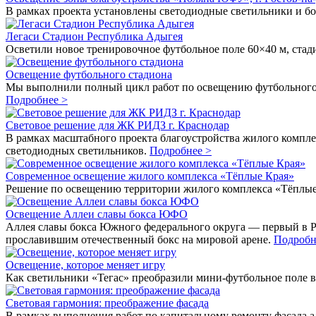
В рамках проекта установлены светодиодные светильники и б
Легаси Стадион Республика Адыгея
Осветили новое тренировочное футбольное поле 60×40 м, ста
Освещение футбольного стадиона
Мы выполнили полный цикл работ по освещению футбольного ст
Подробнее >
Световое решение для ЖК РИДЗ г. Краснодар
В рамках масштабного проекта благоустройства жилого компл
светодиодных светильников.
Подробнее >
Современное освещение жилого комплекса «Тёплые Края»
Решение по освещению территории жилого комплекса «Тёплые
Освещение Аллеи славы бокса ЮФО
Аллея славы бокса Южного федерального округа — первый в 
прославившим отечественный бокс на мировой арене.
Подробн
Освещение, которое меняет игру
Как светильники «Тегас» преобразили мини-футбольное поле
Световая гармония: преображение фасада
В рамках выполнения работ по капитальному ремонту фасада 