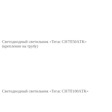
*/?>
Подробнее
Светодиодный светильник «Тегас СН7П50АТК»
(крепление на трубу)
*/?>
Подробнее
Светодиодный светильник «Тегас СН7П100АТК»