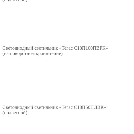
*/?>
Подробнее
Светодиодный светильник «Тегас С18П100ПВРК»
(на поворотном кронштейне)
*/?>
Подробнее
Светодиодный светильник «Тегас С18П50ПДВК»
(подвесной)