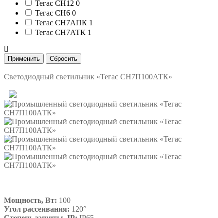
Тегас СН12
0
Тегас СН6
0
Тегас СН7АПК
1
Тегас СН7АТК
1
Светодиодный светильник «Тегас СН7П100АТК»
Мощность, Вт:
100
Угол рассеивания:
120°
Степень защиты, IP:
IP65