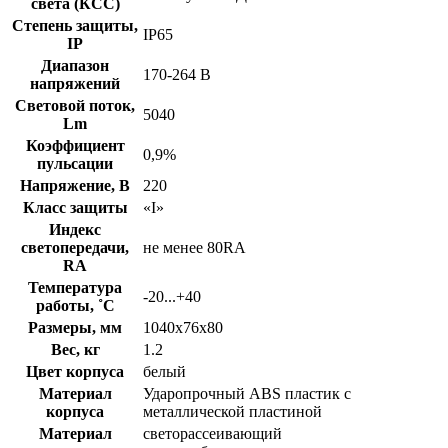
света (КСС)
Степень защиты,
IP65
IP
Диапазон
170-264 В
напряжений
Световой поток,
5040
Lm
Коэффициент
0,9%
пульсации
Напряжение, В
220
Класс защиты
«I»
Индекс
светопередачи,
не менее 80RA
RA
Температура
-20...+40
работы, ˚С
Размеры, мм
1040х76х80
Вес, кг
1.2
Цвет корпуса
белый
Материал
Ударопрочный ABS пластик с
корпуса
металлической пластиной
Материал
светорассеивающий