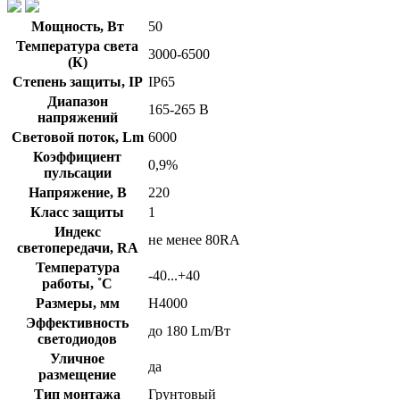
Мощность, Вт
50
Температура света
3000-6500
(К)
Степень защиты, IP
IP65
Диапазон
165-265 В
напряжений
Световой поток, Lm
6000
Коэффициент
0,9%
пульсации
Напряжение, В
220
Класс защиты
1
Индекс
не менее 80RA
светопередачи, RA
Температура
-40...+40
работы, ˚С
Размеры, мм
Н4000
Эффективность
до 180 Lm/Вт
светодиодов
Уличное
да
размещение
Тип монтажа
Грунтовый