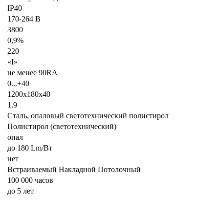
IP40
170-264 В
3800
0,9%
220
«I»
не менее 90RA
0...+40
1200х180х40
1.9
Сталь, опаловый светотехнический полистирол
Полистирол (светотехнический)
опал
до 180 Lm/Вт
нет
Встраиваемый Накладной Потолочный
100 000 часов
до 5 лет