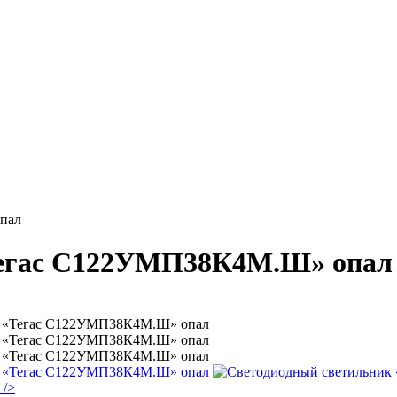
пал
Тегас С122УМП38К4М.Ш» опал
/>