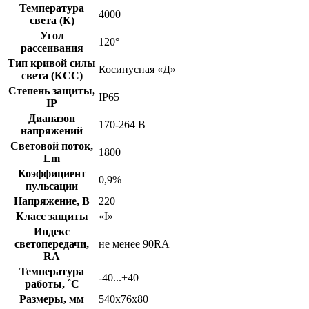
Температура
4000
света (К)
Угол
120°
рассеивания
Тип кривой силы
Косинусная «Д»
света (КСС)
Степень защиты,
IP65
IP
Диапазон
170-264 В
напряжений
Световой поток,
1800
Lm
Коэффициент
0,9%
пульсации
Напряжение, В
220
Класс защиты
«I»
Индекс
светопередачи,
не менее 90RA
RA
Температура
-40...+40
работы, ˚С
Размеры, мм
540х76х80