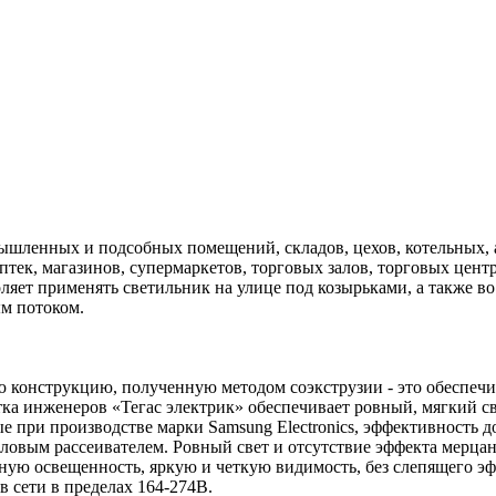
шленных и подсобных помещений, складов, цехов, котельных, а
птек, магазинов, супермаркетов, торговых залов, торговых цен
воляет применять светильник на улице под козырьками, а также
м потоком.
ю конструкцию, полученную методом соэкструзии - это обеспеч
отка инженеров «Тегас электрик» обеспечивает ровный, мягкий 
при производстве марки Samsung Electronics, эффективность д
ловым рассеивателем. Ровный свет и отсутствие эффекта мерцан
чную освещенность, яркую и четкую видимость, без слепящего э
в сети в пределах 164-274В.