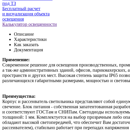
под ТЗ
Бесплатный расчет
и визуализация объекта
освещения
Калькулятор освещенности
Описание
Характеристики
Как заказать
Документация
Применение:
Современное решение для освещения производственных, промы
а так-же административных зданий, офисов, парикмахерских, а
пространств и других мест. Высокая степень защиты IP65 поз
различающихся габаритными размерами, мощностью и световы
Преимущества:
Корпус и рассеиватель светильника представляют собой едину
свечение. Блок питания - собственная запатентованная разраб
и соответствуют ГОСТам и СНИПам. Светодиоды используемые 
толщиной: 1 мм. Комплектуется на выбор прозрачным либо опа
обладают высокой светопередачей, что обеспечит Вам достато
рассеивателем), стабильно работает при перепадах напряжения 