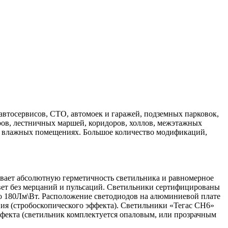
втосервисов, СТО, автомоек и гаражей, подземных парковок,
тров, лестничных маршей, коридоров, холлов, межэтажных
 во влажных помещениях. Большое количество модификаций,
ивает абсолютную герметичность светильника и равномерное
свет без мерцаний и пульсаций. Светильники сертифицированы
о 180Лм\Вт. Расположение светодиодов на алюминиевой плате
ия (стробоскопического эффекта). Светильники «Тегас СН6»
ффекта (светильник комплектуется опаловым, или прозрачным