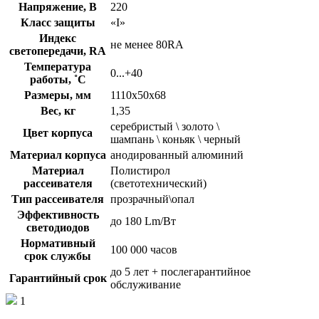
Напряжение, В
220
Класс защиты
«I»
Индекс
не менее 80RA
светопередачи, RA
Температура
0...+40
работы, ˚С
Размеры, мм
1110х50х68
Вес, кг
1,35
серебристый \ золото \
Цвет корпуса
шампань \ коньяк \ черный
Материал корпуса
анодированный алюминий
Материал
Полистирол
рассеивателя
(светотехнический)
Тип рассеивателя
прозрачный\опал
Эффективность
до 180 Lm/Вт
светодиодов
Нормативный
100 000 часов
срок службы
до 5 лет + послегарантийное
Гарантийный срок
обслуживание
1