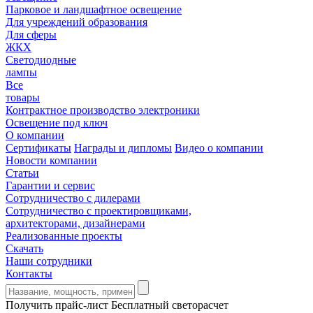
Парковое и ландшафтное освещение
Для учреждений образования
Для сферы
ЖКХ
Светодиодные
лампы
Все
товары
Контрактное производство электроники
Освещение под ключ
О компании
Сертификаты
Награды и дипломы
Видео о компании
Новости компании
Статьи
Гарантии и сервис
Сотрудничество с дилерами
Сотрудничество с проектировщиками,
архитекторами, дизайнерами
Реализованные проекты
Скачать
Наши сотрудники
Контакты
Получить прайс-лист
Бесплатный светорасчет