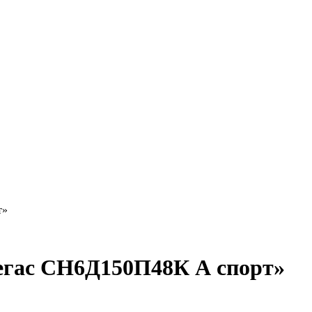
т»
егас СН6Д150П48К А спорт»