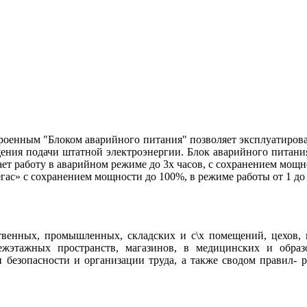
троенным "Блоком аварийного питания" позволяет эксплуатирова
ащения подачи штатной электроэнергии. Блок аварийного питани
ет работу в аварийном режиме до 3х часов, с сохранением мощно
ас» с сохранением мощности до 100%, в режиме работы от 1 до 
венных, промышленных, складских и с\х помещений, цехов, к
жэтажных пространств, магазинов, в медицинских и образ
 безопасности и организации труда, а также сводом правил- 