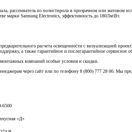
ала, рассеиватель из полистирола в прозрачном или матовом ис
ве марки Samsung Electronics, эффективность до 180Лм\Вт.
предварительного расчета освещенности с визуализацией проект
оддержку, а также гарантийное и послегарантийное сервисное о
 монтажных компаний особые условия и скидки.
енеджерам через сайт или по телефону 8 (800) 777 28 00. Мы п
0-6500
°
инусная «Д»
5
-274 В