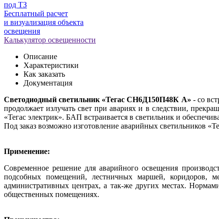
под ТЗ
Бесплатный расчет
и визуализация объекта
освещения
Калькулятор освещенности
Описание
Характеристики
Как заказать
Документация
Светодиодный светильник «Тегас СН6Д150П48К А»
- со вс
продолжает излучать свет при авариях и в следствии, прекр
«Тегас электрик». БАП встраивается в светильник и обеспечива
Под заказ возможно изготовление аварийных светильников «Тег
Применение:
Современное решение для аварийного освещения производст
подсобных помещений, лестничных маршей, коридоров, ме
административных центрах, а так-же других местах. Нормами
общественных помещениях.