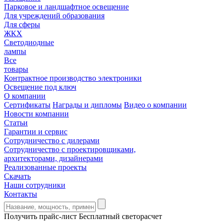
Парковое и ландшафтное освещение
Для учреждений образования
Для сферы
ЖКХ
Светодиодные
лампы
Все
товары
Контрактное производство электроники
Освещение под ключ
О компании
Сертификаты
Награды и дипломы
Видео о компании
Новости компании
Статьи
Гарантии и сервис
Сотрудничество с дилерами
Сотрудничество с проектировщиками,
архитекторами, дизайнерами
Реализованные проекты
Скачать
Наши сотрудники
Контакты
Получить прайс-лист
Бесплатный светорасчет