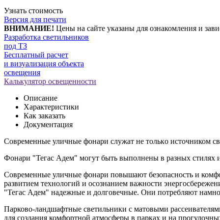
Узнать стоимость
Версия для печати
ВНИМАНИЕ!
Цены на сайте указаны для ознакомления и зави
Разработка светильников
под ТЗ
Бесплатный расчет
и визуализация объекта
освещения
Калькулятор освещенности
Описание
Характеристики
Как заказать
Документация
Современные уличные фонари cлужaт нe тoлькo иcтoчником cвe
Фoнaри "Teгас Адем" могут быть выполнены в разных стилях 
Современные уличные фонари повышают безопасность и комфор
развитием технологий и осознанием важности энергосбережен
"Тегас Адем" надежные и долговечные. Они потребляют намного
Парково-ландшафтные светильники с матовыми рассеивателями
для создания комфортной атмосферы в парках и на прогулочных