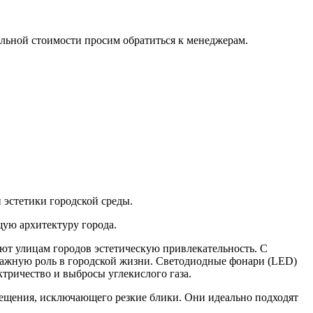
альной стоимости просим обратиться к менеджерам.
 эстeтики гopодcкой сpеды.
ую архитектуру города.
ют улицам городов эстетическую привлекательность. С
важную роль в городской жизни. Светодиодные фонари (LЕD)
тричество и выбросы углекислого газа.
ещения, исключающего резкие блики. Они идеально подходят