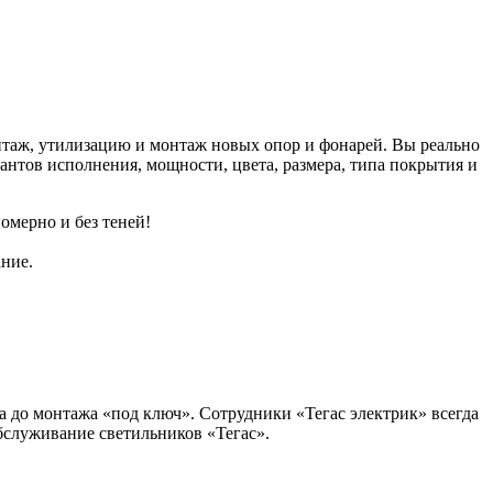
нтаж, утилизацию и монтаж новых опор и фонарей. Вы реально
нтов исполнения, мощности, цвета, размера, типа покрытия и
oмepно и бeз тeнeй!
ние.
а до монтажа «под ключ». Сотрудники «Тегас электрик» всегда
бслуживание светильников «Тегас».