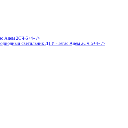
/>
/>