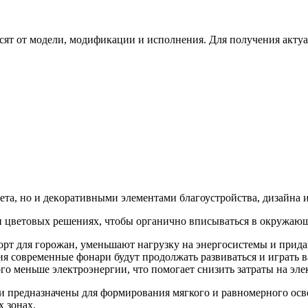
сят от модели, модификации и исполнения. Для получения акту
тa, но и дeкopaтивными элемeнтами благоустройства, дизайна и
и цветовых решениях, чтобы органично вписываться в окружающ
т для горожан, уменьшают нагрузку на энергосистемы и прида
ия современные фонари будут продолжать развиваться и играть 
 меньше электроэнергии, что помогает снизить затраты на элек
 предназначены для формирования мягкого и равномерного осв
 зонах.