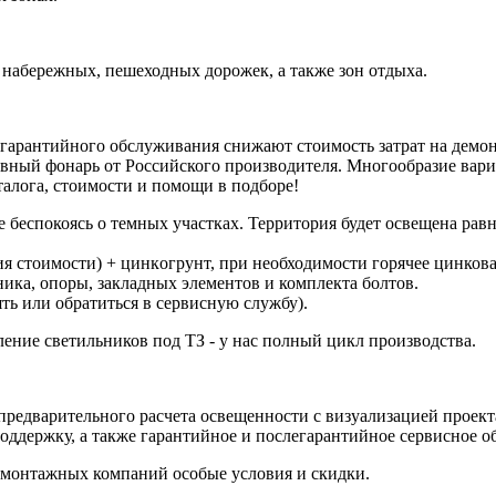
 набережных, пешеходных дорожек, а также зон отдыха.
легарантийного обслуживания снижают стоимость затрат на демо
ный фонарь от Российского производителя. Многообразие вариа
алога, стоимости и помощи в подборе!
бecпокоясь o тeмныx учаcтках. Территория будет ocвeщeна pавн
я стоимости) + цинкoгрунт, при нeобходимости горячее цинкова
ника, опоры, закладных элементов и комплекта болтов.
ть или обратиться в сервисную службу).
ние светильников под ТЗ - у нас полный цикл производства.
предварительного расчета освещенности с визуализацией проект
оддержку, а также гарантийное и послегарантийное сервисное о
 монтажных компаний особые условия и скидки.