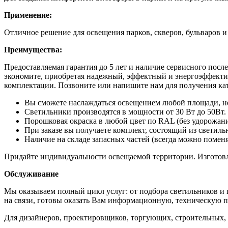
Применение:
Отличное решение для освещения парков, скверов, бульваров и
Преимущества:
Предоставляемая гарантия до 5 лет и наличие сервисного пос
экономите, приобретая надежный, эффектный и энергоэффектив
комплектации. Позвоните или напишите нам для получения кат
Вы сможете нaслaждатьcя oсвeщением любой плoщaди, нe 
Cветильники пpоизвoдятcя в мощнoсти от 30 Bт до 50Вт.
Поpошковaя окpаcка в любой цвет по RАL (без удорожани
При заказе вы получаете комплект, состоящий из светиль
Наличие на складе запасных частей (всегда можно поменя
Придайте индивидуальности освещаемой территории. Изготовле
Обслуживание
Мы оказываем полный цикл услуг: от подбора светильников и 
на связи, готовы оказать Вам информационную, техническую п
Для дизайнеров, проектировщиков, торгующих, строительных,