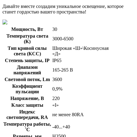
Давайте вместе создадим уникальное освещение, которое
станет гордостью вашего пространства!
Мощность, Вт
30
Температура света
3000-6500
(К)
Тип кривой силы
Широкая «Ш»\Косинусная
света (КСС)
«Д»
Степень защиты, IP
IP65
Диапазон
165-265 В
напряжений
Световой поток, Lm
3600
Коэффициент
0,9%
пульсации
Напряжение, В
220
Класс защиты
«I»
Индекс
не менее 80RA
светопередачи, RA
Температура работы,
-40...+40
˚С
Размеры, мм
H3500