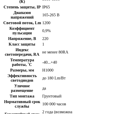
(К)
Степень защиты, IP
IP65
Диапазон
165-265 В
напряжений
Световой поток, Lm
1200
Коэффициент
0,9%
пульсации
Напряжение, В
220
Класс защиты
1
Индекс
не менее 80RA
светопередачи, RA
Температура
-40...+40
работы, ˚С
Размеры, мм
Н1000
Эффективность
до 180 Lm/Вт
светодиодов
Уличное
да
размещение
Тип монтажа
Грунтовый
Нормативный срок
100 000 часов
службы
2 года (возможна