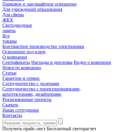
Парковое и ландшафтное освещение
Для учреждений образования
Для сферы
ЖКХ
Светодиодные
лампы
Все
товары
Контрактное производство электроники
Освещение под ключ
О компании
Сертификаты
Награды и дипломы
Видео о компании
Новости компании
Статьи
Гарантии и сервис
Сотрудничество с дилерами
Сотрудничество с проектировщиками,
архитекторами, дизайнерами
Реализованные проекты
Скачать
Наши сотрудники
Контакты
Получить прайс-лист
Бесплатный светорасчет