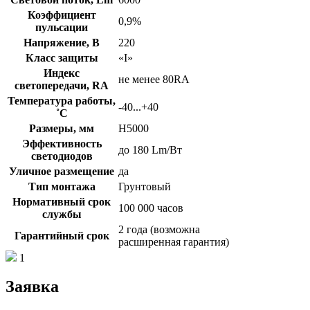
Коэффициент
0,9%
пульсации
Напряжение, В
220
Класс защиты
«I»
Индекс
не менее 80RA
светопередачи, RA
Температура работы,
-40...+40
˚С
Размеры, мм
H5000
Эффективность
до 180 Lm/Вт
светодиодов
Уличное размещение
да
Тип монтажа
Грунтовый
Нормативный срок
100 000 часов
службы
2 года (возможна
Гарантийный срок
расширенная гарантия)
1
Заявка