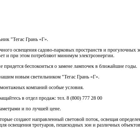
ник "Тегас Грань «Г».
ичного освещения садово-парковых пространств и прогулочных 
вет и при этом потребляют минимум электроэнергии.
е придется беспокоиться о замене лампочек в ближайшие годы.
нашим новым светильником "Тегас Грань «Г».
 монтажных компаний особые условия.
айтесь в отдел продаж: тел. 8 (800) 777 28 00
аметрами и по лучшей цене.
оторые создают направленный световой поток, освещая определе
 для освещения тротуаров, пешеходных зон и различных объект