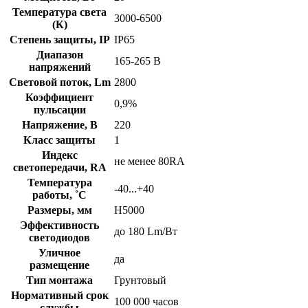
Температура света
3000-6500
(К)
Степень защиты, IP
IP65
Диапазон
165-265 В
напряжений
Световой поток, Lm
2800
Коэффициент
0,9%
пульсации
Напряжение, В
220
Класс защиты
1
Индекс
не менее 80RA
светопередачи, RA
Температура
-40...+40
работы, ˚С
Размеры, мм
Н5000
Эффективность
до 180 Lm/Вт
светодиодов
Уличное
да
размещение
Тип монтажа
Грунтовый
Нормативный срок
100 000 часов
службы