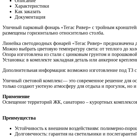
Описание
Характеристики
Как заказать
Документация
Уличный парковый фонарь «Тегас Ривер» с тройным кронштейно
размещены горизонтально относительно столба.
Линейка светодиодных фонарей «Тегас Ривер» предназначена д
Можно выбрать цветовую температуру света: от теплого до хол
Опора изготовлена из стали с цинковым грунтом и порошковой
Установка: в комплекте закладная деталь или анкерное креплен
Дополнительная информация: возможно изготовление под ТЗ с 
Уличный световой комплекс— это современное решение для осв
только создают уютную атмосферу для отдыха и прогулок, но 
Применение
Освещение территорий ЖК, санаторно – курортных комплексов,
Преимущества
Устойчивость к внешним воздействиям: полимерно-порош
Долговечность: гарантия на светильники и послегаранти