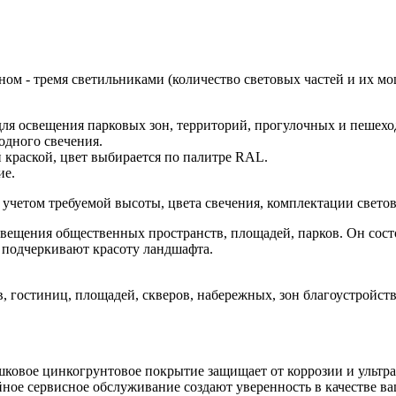
м - тремя светильниками (количество световых частей и их мощ
ля освещения парковых зон, территорий, прогулочных и пешехо
одного свечения.
 краской, цвет выбирается по палитре RAL.
ие.
учетом требуемой высоты, цвета свечения, комплектации светов
ещения общественных пространств, площадей, парков. Он состо
и подчеркивают красоту ландшафта.
 гостиниц, площадей, скверов, набережных, зон благоустройств
ковое цинкогрунтовое покрытие защищает от коррозии и ультр
йное сервисное обслуживание создают уверенность в качестве ва