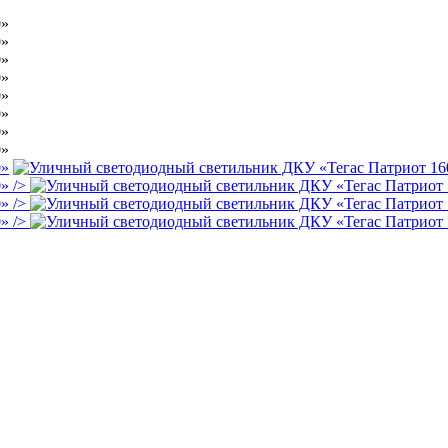
/>
/>
/>