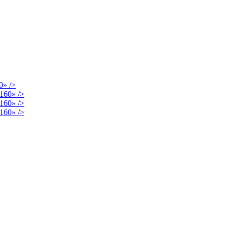
/>
/>
/>
/>