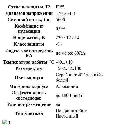
°
Степень защиты, IP
IP65
Диапазон напряжений
170-264 В
Световой поток, Lm
5600
Коэффициент
0,9%
пульсации
Напряжение, В
220 / 12 / 24
Класс защиты
«I»
Индекс светопередачи,
не менее 80RA
RA
Температура работы, ˚С
-40...+40
Размеры, мм
1502х52х130
Серебристый / черный /
Цвет корпуса
белый
Материал корпуса
Алюминий
Эффективность
до 180 Lm/Вт
светодиодов
Уличное размещение
да
На кронштейне
Тип монтажа
Настенный
1