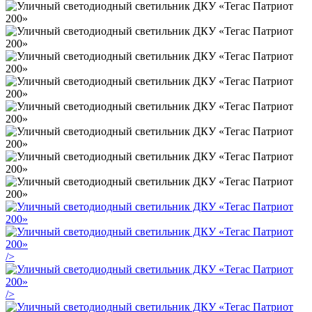
/>
/>