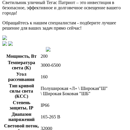
Светильник уличный Тегас Патриот – это инвестиция в
безопасное, эффективное и долговечное освещение вашего
города!
Обращайтесь к нашим специалистам - подберите лучшее
решение для ваших задач прямо сейчас!
Мощность, Вт
200
Температура
3000-6500
света (К)
Угол
160
рассеивания
Тип кривой
Полуширокая «Л» \ Широкая"Ш"
силы света
\ Широкая Боковая "ШБ"
(КСС)
Степень
IP66
защиты, IP
Диапазон
165-265 В
напряжений
Световой поток,
32000