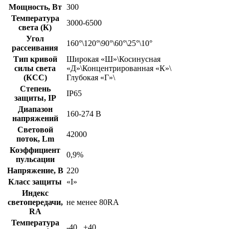
Мощность, Вт
300
Температура
3000-6500
света (К)
Угол
160°\120°\90°\60°\25°\10°
рассеивания
Тип кривой
Широкая «Ш»\Косинусная
силы света
«Д»\Концентрированная «К»\
(КСС)
Глубокая «Г»\
Степень
IP65
защиты, IP
Диапазон
160-274 В
напряжений
Световой
42000
поток, Lm
Коэффициент
0,9%
пульсации
Напряжение, В
220
Класс защиты
«I»
Индекс
светопередачи,
не менее 80RA
RA
Температура
-40...+40