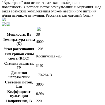
"Армстронг" или использовать как накладной на
поверхность. Световой поток без пульсаций и мерцания. Под
заказ возможна комплектация блоком аварийного питания
и\или датчиком движения. Рассеиватель матовый (опал).
Мощность, Вт
38
Температура света
4000
(К)
Угол рассеивания
120°
Тип кривой силы
Косинусная «Д»
света (КСС)
Степень защиты,
IP40
IP
Диапазон
170-264 В
напряжений
Световой поток,
3800
Lm
Коэффициент
0,9%
пульсации
Напряжение, В
220