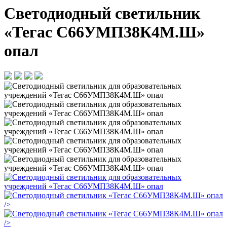
Светодиодный светильник
«Тегас С66УМП38К4М.Ш»
опал
/>
/>