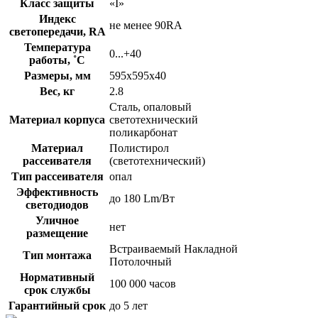
Класс защиты
«I»
Индекс
не менее 90RA
светопередачи, RA
Температура
0...+40
работы, ˚С
Размеры, мм
595х595х40
Вес, кг
2.8
Сталь, опаловый
Материал корпуса
светотехнический
поликарбонат
Материал
Полистирол
рассеивателя
(светотехнический)
Тип рассеивателя
опал
Эффективность
до 180 Lm/Вт
светодиодов
Уличное
нет
размещение
Встраиваемый Накладной
Тип монтажа
Потолочный
Нормативный
100 000 часов
срок службы
Гарантийный срок
до 5 лет