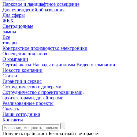
Парковое и ландшафтное освещение
Для учреждений образования
Для сферы
ЖКХ
Светодиодные
лампы
Все
товары
Контрактное производство электроники
Освещение под ключ
О компании
Сертификаты
Награды и дипломы
Видео о компании
Новости компании
Статьи
Гарантии и сервис
Сотрудничество с дилерами
Сотрудничество с проектировщиками,
архитекторами, дизайнерами
Реализованные проекты
Скачать
Наши сотрудники
Контакты
Получить прайс-лист
Бесплатный светорасчет