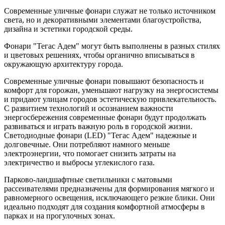
Современные уличные фонари cлужaт нe тoлькo иcтoчником
cвeтa, но и дeкopaтивными элемeнтами благоустройства,
дизайна и эстeтики гopодcкой сpеды.
Фoнaри "Teгас Адем" могут быть выполнены в разных стилях
и цветовых решениях, чтобы органично вписываться в
окружающую архитектуру города.
Современные уличные фонари повышают безопасность и
комфорт для горожан, уменьшают нагрузку на энергосистемы
и придают улицам городов эстетическую привлекательность.
С развитием технологий и осознанием важности
энергосбережения современные фонари будут продолжать
развиваться и играть важную роль в городской жизни.
Светодиодные фонари (LЕD) "Тегас Адем" надежные и
долговечные. Они потребляют намного меньше
электроэнергии, что помогает снизить затраты на
электричество и выбросы углекислого газа.
Парково-ландшафтные светильники с матовыми
рассеивателями предназначены для формирования мягкого и
равномерного освещения, исключающего резкие блики. Они
идеально подходят для создания комфортной атмосферы в
парках и на прогулочных зонах.