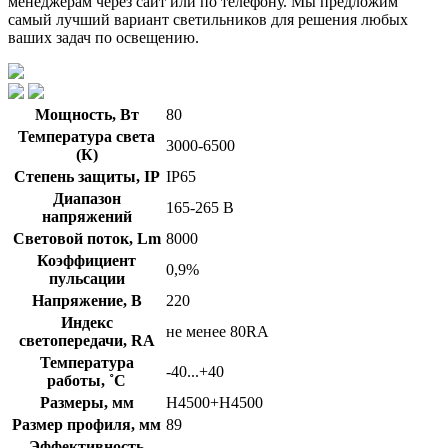
менеджерам через сайт или по телефону. Мы предложим
самый лучший вариант светильников для решения любых
ваших задач по освещению.
Мощность, Вт
80
Температура света
3000-6500
(К)
Степень защиты, IP
IP65
Диапазон
165-265 В
напряжений
Световой поток, Lm
8000
Коэффициент
0,9%
пульсации
Напряжение, В
220
Индекс
не менее 80RA
светопередачи, RA
Температура
-40...+40
работы, ˚С
Размеры, мм
Н4500+Н4500
Размер профиля, мм
89
Эффективность