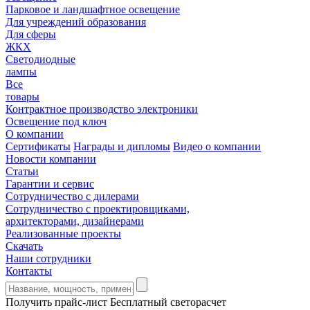
Парковое и ландшафтное освещение
Для учреждений образования
Для сферы
ЖКХ
Светодиодные
лампы
Все
товары
Контрактное производство электроники
Освещение под ключ
О компании
Сертификаты
Награды и дипломы
Видео о компании
Новости компании
Статьи
Гарантии и сервис
Сотрудничество с дилерами
Сотрудничество с проектировщиками,
архитекторами, дизайнерами
Реализованные проекты
Скачать
Наши сотрудники
Контакты
Получить прайс-лист
Бесплатный светорасчет