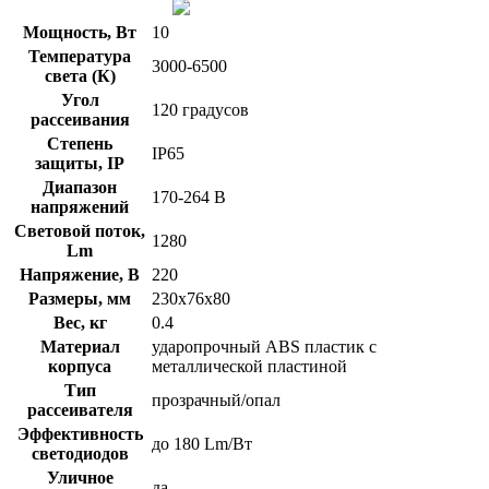
Мощность, Вт
10
Температура
3000-6500
света (К)
Угол
120 градусов
рассеивания
Степень
IP65
защиты, IP
Диапазон
170-264 В
напряжений
Световой поток,
1280
Lm
Напряжение, В
220
Размеры, мм
230х76х80
Вес, кг
0.4
Материал
ударопрочный ABS пластик с
корпуса
металлической пластиной
Тип
прозрачный/опал
рассеивателя
Эффективность
до 180 Lm/Вт
светодиодов
Уличное
да