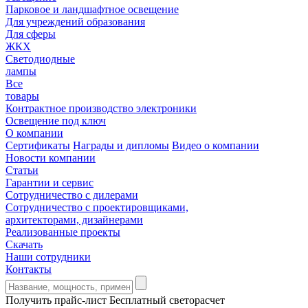
Парковое и ландшафтное освещение
Для учреждений образования
Для сферы
ЖКХ
Светодиодные
лампы
Все
товары
Контрактное производство электроники
Освещение под ключ
О компании
Сертификаты
Награды и дипломы
Видео о компании
Новости компании
Статьи
Гарантии и сервис
Сотрудничество с дилерами
Сотрудничество с проектировщиками,
архитекторами, дизайнерами
Реализованные проекты
Скачать
Наши сотрудники
Контакты
Получить прайс-лист
Бесплатный светорасчет