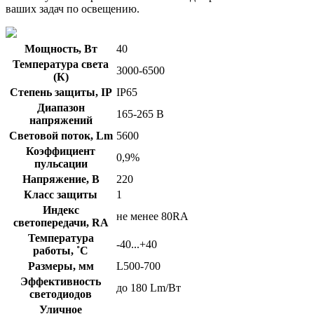
ваших задач по освещению.
Мощность, Вт
40
Температура света
3000-6500
(К)
Степень защиты, IP
IP65
Диапазон
165-265 В
напряжений
Световой поток, Lm
5600
Коэффициент
0,9%
пульсации
Напряжение, В
220
Класс защиты
1
Индекс
не менее 80RA
светопередачи, RA
Температура
-40...+40
работы, ˚С
Размеры, мм
L500-700
Эффективность
до 180 Lm/Вт
светодиодов
Уличное