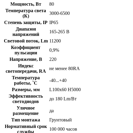
Мощность, Вт
80
Температура света
3000-6500
(К)
Степень защиты, IP
IP65
Диапазон
165-265 В
напряжений
Световой поток, Lm
11200
Коэффициент
0,9%
пульсации
Напряжение, В
220
Индекс
не менее 80RA
светопередачи, RA
Температура
-40...+40
работы, ˚С
Размеры, мм
L100x60 H5000
Эффективность
до 180 Lm/Вт
светодиодов
Уличное
да
размещение
Тип монтажа
Грунтовый
Нормативный срок
100 000 часов
службы