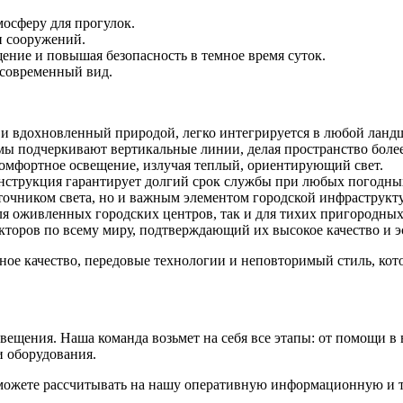
мосферу для прогулок.
и сооружений.
ение и повышая безопасность в темное время суток.
 современный вид.
 вдохновленный природой, легко интегрируется в любой ланд
 подчеркивают вертикальные линии, делая пространство боле
омфортное освещение, излучая теплый, ориентирующий свет.
нструкция гарантирует долгий срок службы при любых погодны
точником света, но и важным элементом городской инфраструкт
ля оживленных городских центров, так и для тихих пригородных
кторов по всему миру, подтверждающий их высокое качество и э
ное качество, передовые технологии и неповторимый стиль, кото
ещения. Наша команда возьмет на себя все этапы: от помощи в 
и оборудования.
 можете рассчитывать на нашу оперативную информационную и те