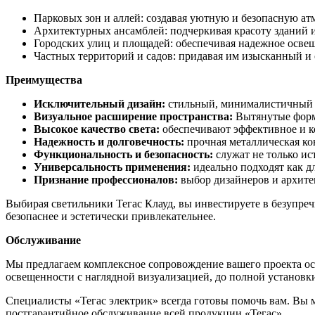
Парковых зон и аллей: создавая уютную и безопасную ат
Архитектурных ансамблей: подчеркивая красоту зданий 
Городских улиц и площадей: обеспечивая надежное освещ
Частных территорий и садов: придавая им изысканный и
Преимущества
Исключительный дизайн:
стильный, минималистичный и
Визуальное расширение пространства:
Вытянутые формы
Высокое качество света:
обеспечивают эффективное и к
Надежность и долговечность:
прочная металлическая ко
Функциональность и безопасность:
служат не только ис
Универсальность применения:
идеально подходят как д
Признание профессионалов:
выбор дизайнеров и архите
Выбирая светильники Тегас Клауд, вы инвестируете в безупреч
безопаснее и эстетически привлекательнее.
Обслуживание
Мы предлагаем комплексное сопровождение вашего проекта осв
освещенности с наглядной визуализацией, до полной установк
Специалисты «Тегас электрик» всегда готовы помочь вам. Вы
постгарантийное обслуживание всей продукции «Тегас».