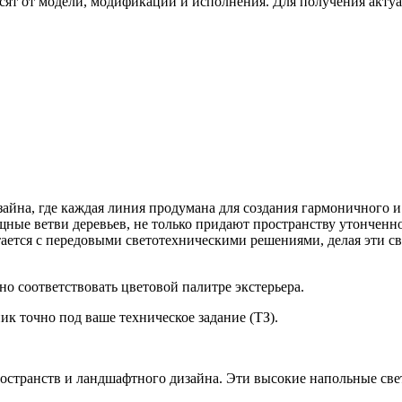
сят от модели, модификации и исполнения. Для получения акту
зайна, где каждая линия продумана для создания гармоничного
ные ветви деревьев, не только придают пространству утонченно
ается с передовыми светотехническими решениями, делая эти с
о соответствовать цветовой палитре экстерьера.
ик точно под ваше техническое задание (ТЗ).
ространств и ландшафтного дизайна. Эти высокие напольные све