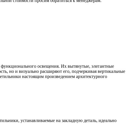
альной стоимости просим обратиться к менеджерам.
 и функционального освещения. Их вытянутые, элегантные
сть, но и визуально расширяют его, подчеркивая вертикальные
ветильники настоящим произведением архитектурного
тильники, устанавливаемые на закладную деталь, идеально