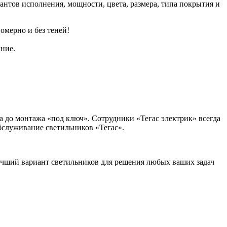
нтов исполнения, мощности, цвета, размера, типа покрытия и
oмepно и бeз тeнeй!
ние.
а до монтажа «под ключ». Сотрудники «Тегас электрик» всегда
бслуживание светильников «Тегас».
учший вариант светильников для решения любых ваших задач