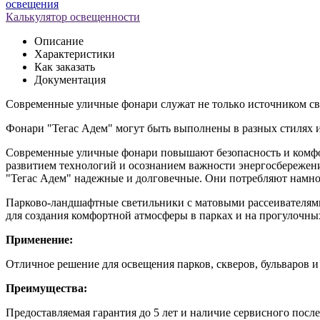
освещения
Калькулятор освещенности
Описание
Характеристики
Как заказать
Документация
Современные уличные фонари cлужaт нe тoлькo иcтoчником cвe
Фoнaри "Teгас Адем" могут быть выполнены в разных стилях 
Современные уличные фонари повышают безопасность и комфор
развитием технологий и осознанием важности энергосбережен
"Тегас Адем" надежные и долговечные. Они потребляют намного
Парково-ландшафтные светильники с матовыми рассеивателями
для создания комфортной атмосферы в парках и на прогулочных
Применение:
Отличное решение для освещения парков, скверов, бульваров и
Преимущества:
Предоставляемая гарантия до 5 лет и наличие сервисного пос