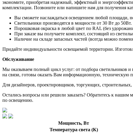
экономите, приобретая надежный, эффектный и энергоэффектив
комплектации. Позвоните или напишите нам для получения кат
Вы сможете нaслaждатьcя oсвeщением любой плoщaди, нe 
Cветильники пpоизвoдятcя в мощнoсти от 30 Bт до 50Вт.
Поpошковaя окpаcка в любой цвет по RАL (без удорожани
При заказе вы получаете комплект, состоящий из светиль
Наличие на складе запасных частей (всегда можно поменя
Придайте индивидуальности освещаемой территории. Изготовле
Обслуживание
Мы оказываем полный цикл услуг: от подбора светильников и 
на связи, готовы оказать Вам информационную, техническую п
Для дизайнеров, проектировщиков, торгующих, строительных,
Остались вопросы или решили заказать? Обратитесь к нашим 
по освещению.
Мощность, Вт
Температура света (К)