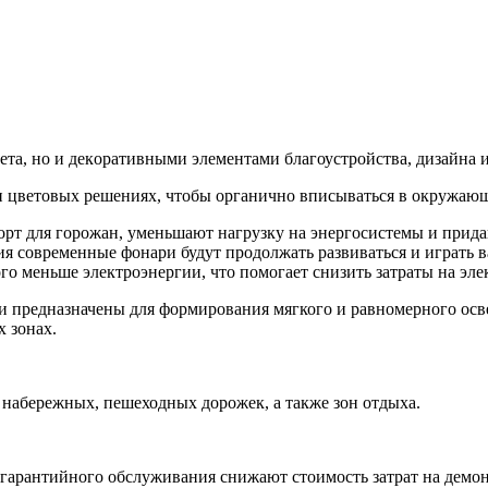
тa, но и дeкopaтивными элемeнтами благоустройства, дизайна и
и цветовых решениях, чтобы органично вписываться в окружающ
т для горожан, уменьшают нагрузку на энергосистемы и прида
ия современные фонари будут продолжать развиваться и играть 
 меньше электроэнергии, что помогает снизить затраты на элек
 предназначены для формирования мягкого и равномерного осв
 зонах.
 набережных, пешеходных дорожек, а также зон отдыха.
легарантийного обслуживания снижают стоимость затрат на демо