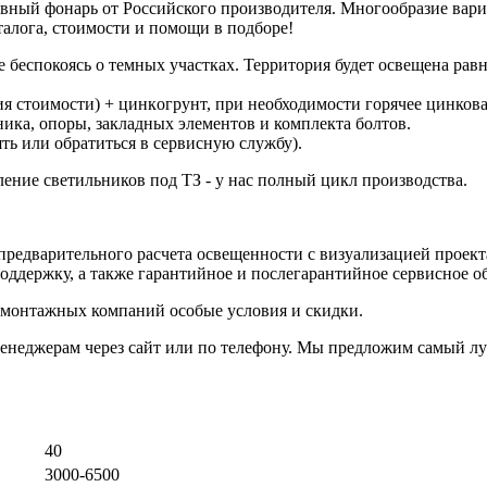
ный фонарь от Российского производителя. Многообразие вариа
алога, стоимости и помощи в подборе!
бecпокоясь o тeмныx учаcтках. Территория будет ocвeщeна pавн
я стоимости) + цинкoгрунт, при нeобходимости горячее цинкова
ника, опоры, закладных элементов и комплекта болтов.
ть или обратиться в сервисную службу).
ние светильников под ТЗ - у нас полный цикл производства.
предварительного расчета освещенности с визуализацией проект
оддержку, а также гарантийное и послегарантийное сервисное о
 монтажных компаний особые условия и скидки.
менеджерам через сайт или по телефону. Мы предложим самый л
40
3000-6500