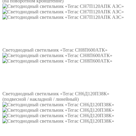
(на поворотном кронштейне)
Подробнее
Светодиодный светильник «Тегас СН8П600АТК»
Подробнее
Светодиодный светильник «Тегас СН6Д120П38К»
(подвесной / накладной / линейный)