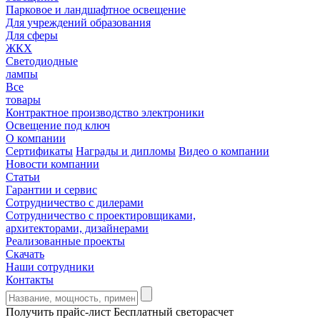
Парковое и ландшафтное освещение
Для учреждений образования
Для сферы
ЖКХ
Светодиодные
лампы
Все
товары
Контрактное производство электроники
Освещение под ключ
О компании
Сертификаты
Награды и дипломы
Видео о компании
Новости компании
Статьи
Гарантии и сервис
Сотрудничество с дилерами
Сотрудничество с проектировщиками,
архитекторами, дизайнерами
Реализованные проекты
Скачать
Наши сотрудники
Контакты
Получить прайс-лист
Бесплатный светорасчет