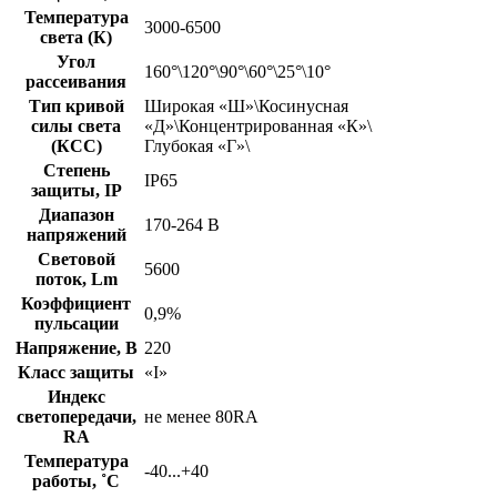
Температура
3000-6500
света (К)
Угол
160°\120°\90°\60°\25°\10°
рассеивания
Тип кривой
Широкая «Ш»\Косинусная
силы света
«Д»\Концентрированная «К»\
(КСС)
Глубокая «Г»\
Степень
IP65
защиты, IP
Диапазон
170-264 В
напряжений
Световой
5600
поток, Lm
Коэффициент
0,9%
пульсации
Напряжение, В
220
Класс защиты
«I»
Индекс
светопередачи,
не менее 80RA
RA
Температура
-40...+40
работы, ˚С