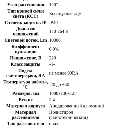
Угол рассеивания
120°
Тип кривой силы
Косинусная «Д»
света (КСС)
Степень защиты, IP
IP40
Диапазон
170-264 В
напряжений
Световой поток, Lm
10000
Коэффициент
0,9%
пульсации
Напряжение, В
220
Класс защиты
«I»
Индекс
не менее 90RA
светопередачи, RA
Температура работы,
-20 до +40
˚С
Размеры, мм
1000х130х125
Вес, кг
2.4
Материал корпуса
Анодированный алюминий
Материал
Полистирол
рассеивателя
(светотехнический)
Тип рассеивателя
опал